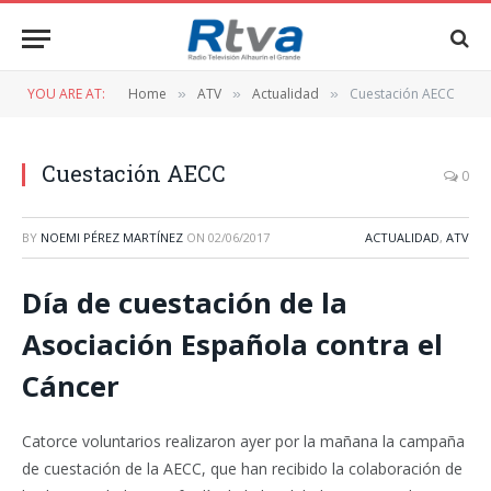
YOU ARE AT:
Home
ATV
Actualidad
Cuestación AECC
»
»
»
Cuestación AECC
0
BY
NOEMI PÉREZ MARTÍNEZ
ON
02/06/2017
ACTUALIDAD
,
ATV
Día de cuestación de la
Asociación Española contra el
Cáncer
Catorce voluntarios realizaron ayer por la mañana la campaña
de cuestación de la AECC, que han recibido la colaboración de