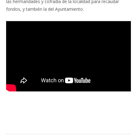
las hermandades y cofradía de la localidad para recaudar
fondos, y también la del Ayuntamiento.
Facebook
Twitter
Pinterest
LinkedIn
Tumblr
Email
WhatsA