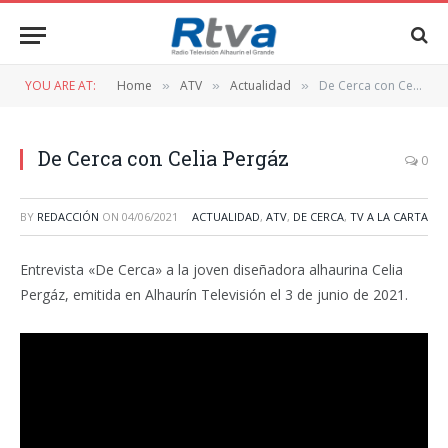
YOU ARE AT:
Home
ATV
Actualidad
De Cerca con Celia Pergáz
»
»
»
De Cerca con Celia Pergáz
0
BY
REDACCIÓN
ON
04/06/2021
ACTUALIDAD
,
ATV
,
DE CERCA
,
TV A LA CARTA
Entrevista «De Cerca» a la joven diseñadora alhaurina Celia
Pergáz, emitida en Alhaurín Televisión el 3 de junio de 2021.