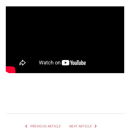
Facebook
Twitter
Pinterest
LinkedIn
Tumblr
Email
WhatsA
PREVIOUS ARTICLE
NEXT ARTICLE