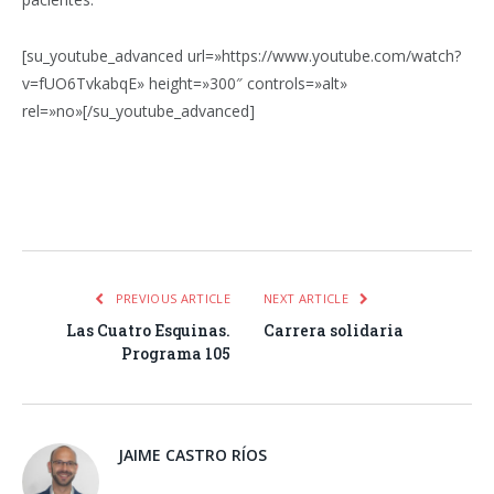
[su_youtube_advanced url=»https://www.youtube.com/watch?
v=fUO6TvkabqE» height=»300″ controls=»alt»
rel=»no»[/su_youtube_advanced]
Facebook
Twitter
Pinterest
LinkedIn
Tumblr
Email
WhatsA
PREVIOUS ARTICLE
NEXT ARTICLE
Las Cuatro Esquinas.
Carrera solidaria
Programa 105
JAIME CASTRO RÍOS