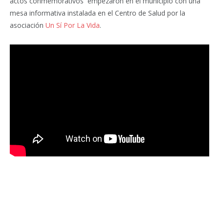
actos conmemorativos empezaron en el municipio con una
mesa informativa instalada en el Centro de Salud por la
asociación
Un Sí Por La Vida
.
Facebook
Twitter
Pinterest
LinkedIn
Tumblr
Email
WhatsA