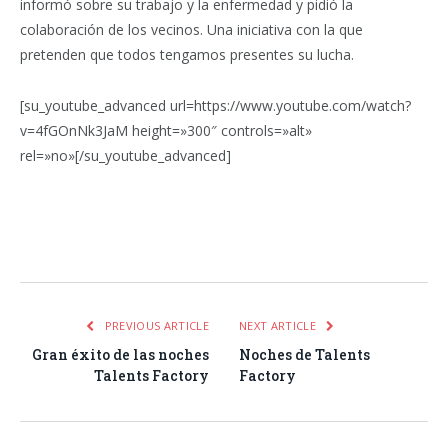
informó sobre su trabajo y la enfermedad y pidió la
colaboración de los vecinos. Una iniciativa con la que
pretenden que todos tengamos presentes su lucha.
[su_youtube_advanced url=https://www.youtube.com/watch?
v=4fGOnNk3JaM height=»300″ controls=»alt»
rel=»no»[/su_youtube_advanced]
Facebook
Twitter
Pinterest
LinkedIn
Tumblr
Email
WhatsA
PREVIOUS ARTICLE
NEXT ARTICLE
Gran éxito de las noches
Noches de Talents
Talents Factory
Factory