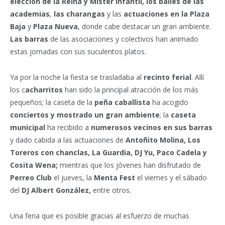
elección de la Reina y Míster Infantil,
los bailes de las
academias
,
las charangas
y las
actuaciones en la Plaza
Baja
y
Plaza Nueva
, donde cabe destacar un gran ambiente.
Las barras
de las asociaciones y colectivos han animado
estas jornadas con sus suculentos platos.
Ya por la noche la fiesta se trasladaba al
recinto ferial
. Allí
los c
acharritos
han sido la principal atracción de los más
pequeños; la caseta de la
peña caballista
ha acogido
conciertos y mostrado un gran ambiente
; la
caseta
municipal
ha recibido a
numerosos vecinos en sus barras
y dado cabida a las actuaciones de
Antoñito Molina, Los
Toreros con chanclas, La Guardia, DJ Yu, Paco Cadela y
Cosita Wena;
mientras que los jóvenes han disfrutado de
Perreo Club
el jueves, la
Menta Fest
el viernes y el sábado
del
DJ Albert González,
entre otros.
Una feria que es posible gracias al esfuerzo de muchas