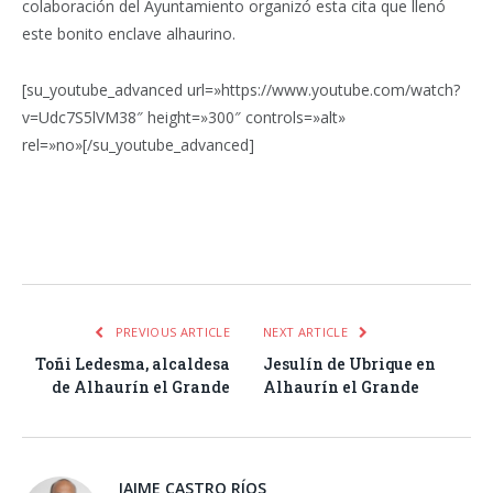
colaboración del Ayuntamiento organizó esta cita que llenó
este bonito enclave alhaurino.
[su_youtube_advanced url=»https://www.youtube.com/watch?
v=Udc7S5lVM38″ height=»300″ controls=»alt»
rel=»no»[/su_youtube_advanced]
Facebook
Twitter
Pinterest
LinkedIn
Tumblr
Email
WhatsA
PREVIOUS ARTICLE
NEXT ARTICLE
Toñi Ledesma, alcaldesa
Jesulín de Ubrique en
de Alhaurín el Grande
Alhaurín el Grande
JAIME CASTRO RÍOS