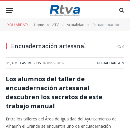
YOU ARE AT:
Home
ATV
Actualidad
Encuadernación artesanal
»
»
»
Encuadernación artesanal
0
BY
JAIME CASTRO RÍOS
ON
05/02/2016
ACTUALIDAD
,
ATV
Los alumnos del taller de
encuadernación artesanal
descubren los secretos de este
trabajo manual
Entre los talleres del Área de Igualdad del Ayuntamiento de
Alhaurín el Grande se encuentra uno de encuadernación