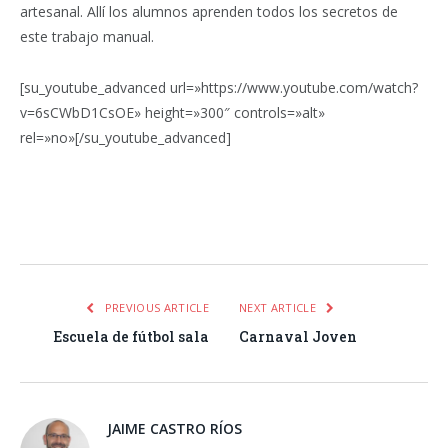
artesanal. Allí los alumnos aprenden todos los secretos de
este trabajo manual.
[su_youtube_advanced url=»https://www.youtube.com/watch?
v=6sCWbD1CsOE» height=»300″ controls=»alt»
rel=»no»[/su_youtube_advanced]
Facebook
Twitter
Pinterest
LinkedIn
Tumblr
Email
WhatsA
PREVIOUS ARTICLE
NEXT ARTICLE
Escuela de fútbol sala
Carnaval Joven
JAIME CASTRO RÍOS