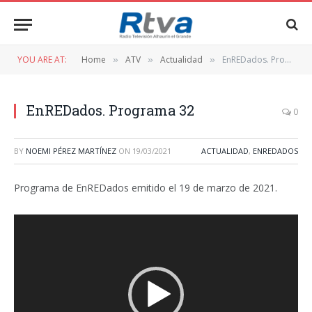
YOU ARE AT:
Home
ATV
Actualidad
EnREDados. Programa 32
»
»
»
EnREDados. Programa 32
0
BY
NOEMI PÉREZ MARTÍNEZ
ON
19/03/2021
ACTUALIDAD
,
ENREDADOS
Programa de EnREDados emitido el 19 de marzo de 2021.
Reproductor
de
vídeo