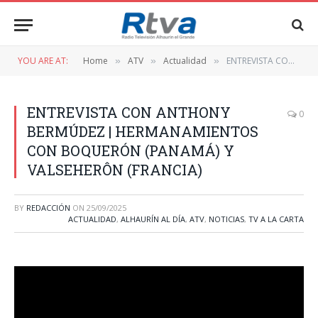
YOU ARE AT:
Home
ATV
Actualidad
ENTREVISTA CON ANTHONY BERMÚDEZ | HERMANAMIENTOS CON BOQUERÓN (PANAMÁ) Y VALSEHERÔN (FRANCIA)
»
»
»
ENTREVISTA CON ANTHONY
0
BERMÚDEZ | HERMANAMIENTOS
CON BOQUERÓN (PANAMÁ) Y
VALSEHERÔN (FRANCIA)
BY
REDACCIÓN
ON
25/09/2025
ACTUALIDAD
,
ALHAURÍN AL DÍA
,
ATV
,
NOTICIAS
,
TV A LA CARTA