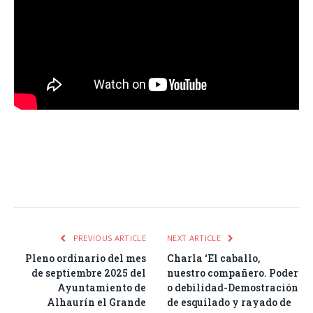
Facebook
Twitter
Pinterest
LinkedIn
Tumblr
Email
WhatsA
PREVIOUS ARTICLE
NEXT ARTICLE
Pleno ordinario del mes
Charla ‘El caballo,
de septiembre 2025 del
nuestro compañero. Poder
Ayuntamiento de
o debilidad-Demostración
Alhaurín el Grande
de esquilado y rayado de