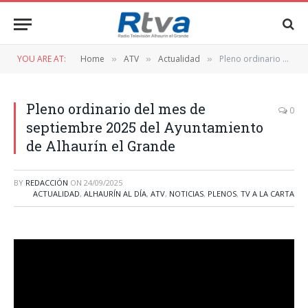
YOU ARE AT:
Home
ATV
Actualidad
Pleno ordinario del mes de septiembre 2025 del Ayuntamiento de Alhaurín el Grande
»
»
»
Pleno ordinario del mes de
0
septiembre 2025 del Ayuntamiento
de Alhaurín el Grande
BY
REDACCIÓN
ON
24/09/2025
ACTUALIDAD
,
ALHAURÍN AL DÍA
,
ATV
,
NOTICIAS
,
PLENOS
,
TV A LA CARTA