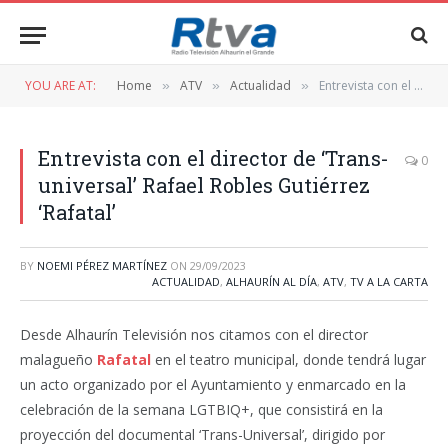
YOU ARE AT:
Home
ATV
Actualidad
Entrevista con el director de ‘Trans-universal’ Rafael Robles Gutiérrez ‘Rafatal’
»
»
»
Entrevista con el director de ‘Trans-
0
universal’ Rafael Robles Gutiérrez
‘Rafatal’
BY
NOEMI PÉREZ MARTÍNEZ
ON
29/09/2023
ACTUALIDAD
,
ALHAURÍN AL DÍA
,
ATV
,
TV A LA CARTA
Desde Alhaurín Televisión nos citamos con el director
malagueño
Rafatal
en el teatro municipal, donde tendrá lugar
un acto organizado por el Ayuntamiento y enmarcado en la
celebración de la semana LGTBIQ+, que consistirá en la
proyección del documental ‘Trans-Universal’, dirigido por