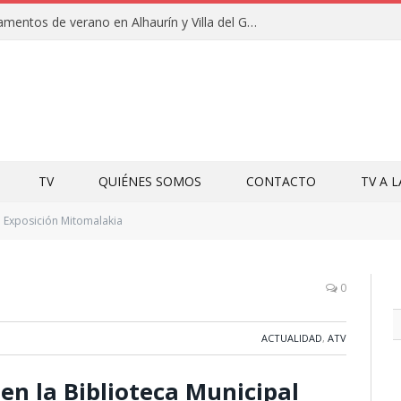
Clausuras de los campamentos de verano en Alhaurín y Villa del Guadalhorce 2026
TV
QUIÉNES SOMOS
CONTACTO
TV A 
Exposición Mitomalakia
0
ACTUALIDAD
,
ATV
en la Biblioteca Municipal