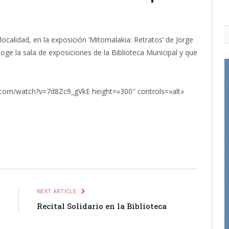
localidad, en la exposición ‘Mitomalakia: Retratos’ de Jorge
ge la sala de exposiciones de la Biblioteca Municipal y que
.com/watch?v=7d8Zc9_gVkE height=»300″ controls=»alt»
itter
Pinterest
LinkedIn
Tumblr
Email
WhatsApp
E
NEXT ARTICLE
s
Recital Solidario en la Biblioteca