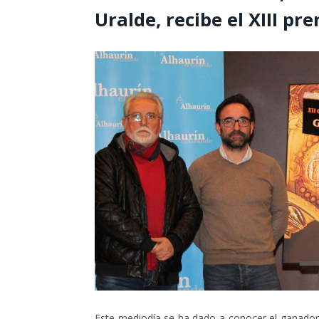
Uralde, recibe el XIII p
Este mediodía se ha dado a conocer el ganador 