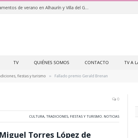
Clausuras de los campamentos de verano en Alhaurín y Villa del Guadalhorce 2026
TV
QUIÉNES SOMOS
CONTACTO
TV A 
adiciones, fiestas y turismo
Fallado premio Gerald Brenan
»
0
CULTURA, TRADICIONES, FIESTAS Y TURISMO
,
NOTICIAS
 Miguel Torres López de