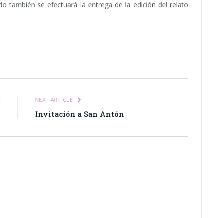
o también se efectuará la entrega de la edición del relato
itter
Pinterest
LinkedIn
Tumblr
Email
WhatsApp
E
NEXT ARTICLE
s
Invitación a San Antón