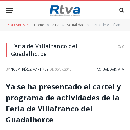
YOU ARE AT:
Home
ATV
Actualidad
Feria de Villafranco del Guadalhorce
»
»
»
Feria de Villafranco del
0
Guadalhorce
BY
NOEMI PÉREZ MARTÍNEZ
ON
05/07/2017
ACTUALIDAD
,
ATV
Ya se ha presentado el cartel y
programa de actividades de la
Feria de Villafranco del
Guadalhorce