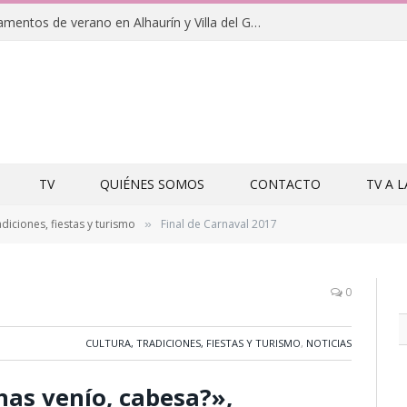
Clausuras de los campamentos de verano en Alhaurín y Villa del Guadalhorce 2026
TV
QUIÉNES SOMOS
CONTACTO
TV A 
adiciones, fiestas y turismo
Final de Carnaval 2017
»
0
CULTURA, TRADICIONES, FIESTAS Y TURISMO
,
NOTICIAS
has venío, cabesa?»,