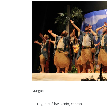
Murgas:
¿Pa qué has venío, cabesa?