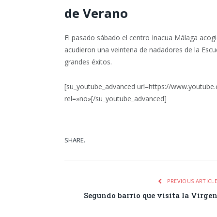
de Verano
El pasado sábado el centro Inacua Málaga acogió l
acudieron una veintena de nadadores de la Escu
grandes éxitos.
[su_youtube_advanced url=https://www.youtube
rel=»no»[/su_youtube_advanced]
SHARE.
Facebook
Tw
PREVIOUS ARTICL
Segundo barrio que visita la Virge