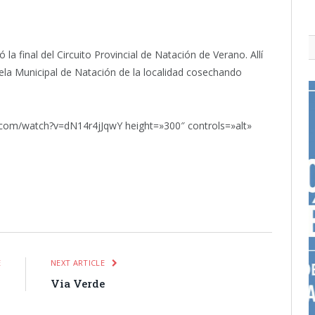
a final del Circuito Provincial de Natación de Verano. Allí
ela Municipal de Natación de la localidad cosechando
.com/watch?v=dN14r4jJqwY height=»300″ controls=»alt»
itter
Pinterest
LinkedIn
Tumblr
Email
WhatsApp
E
NEXT ARTICLE
n
Via Verde