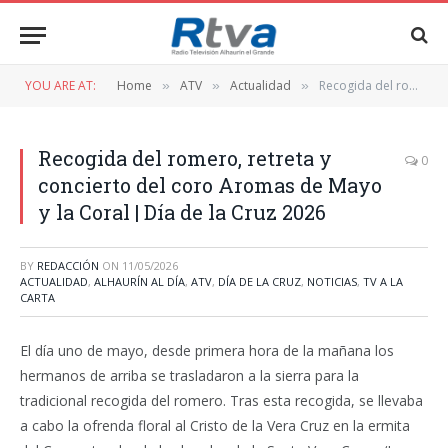
YOU ARE AT:
Home
ATV
Actualidad
Recogida del romero, retreta y concierto del coro Aromas de Mayo y la Coral | Día de la Cruz 2026
»
»
»
Recogida del romero, retreta y
0
concierto del coro Aromas de Mayo
y la Coral | Día de la Cruz 2026
BY
REDACCIÓN
ON
11/05/2026
ACTUALIDAD
,
ALHAURÍN AL DÍA
,
ATV
,
DÍA DE LA CRUZ
,
NOTICIAS
,
TV A LA
CARTA
El día uno de mayo, desde primera hora de la mañana los
hermanos de arriba se trasladaron a la sierra para la
tradicional recogida del romero. Tras esta recogida, se llevaba
a cabo la ofrenda floral al Cristo de la Vera Cruz en la ermita