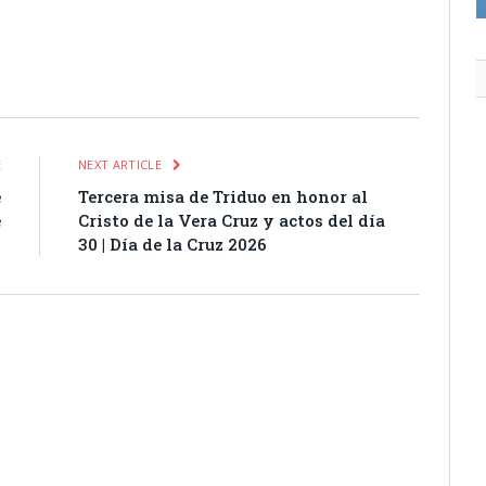
itter
Pinterest
LinkedIn
Tumblr
Email
WhatsApp
E
NEXT ARTICLE
e
Tercera misa de Triduo en honor al
e
Cristo de la Vera Cruz y actos del día
30 | Día de la Cruz 2026