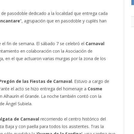
a de pasodoble dedicado a la localidad que entrega cada
Incantare
”, agrupación que en pasodoble y cuplés han
 el fin de semana. El sábado 7 se celebró el
Carnaval
untamiento en colaboración con la Asociación de
, en el que actuaron varias murgas por la zona de los
Pregón de las Fiestas de Carnaval
. Estuvo a cargo de
rante el acto se hizo entrega del homenaje a
Cosme
en Alhaurín el Grande. La noche también contó con la
de Ángel Subiela.
algata de Carnaval
recorriendo el centro histórico del
za Baja y con paella para todos los asistentes. Tras la
n sólo quedaba la ‘
Quema de la Sardina’
, una sardina que