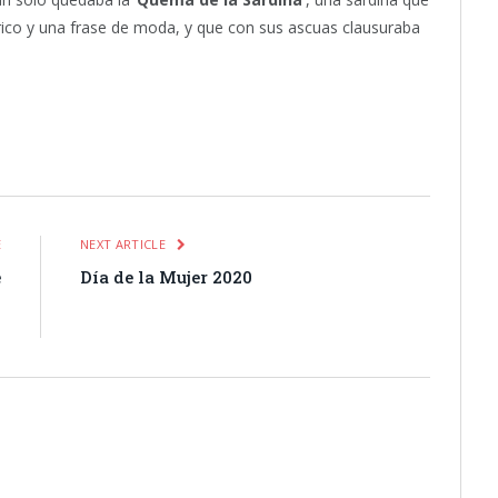
rico y una frase de moda, y que con sus ascuas clausuraba
itter
Pinterest
LinkedIn
Tumblr
Email
WhatsApp
E
NEXT ARTICLE
e
Día de la Mujer 2020
s
s