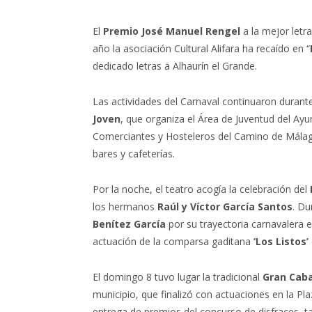
El
Premio José Manuel Rengel
a la mejor letr
año la asociación Cultural Alifara ha recaído en “
dedicado letras a Alhaurín el Grande.
Las actividades del Carnaval continuaron durante
Joven
, que organiza el Área de Juventud del Ay
Comerciantes y Hosteleros del Camino de Málaga
bares y cafeterías.
Por la noche, el teatro acogía la celebración del
los hermanos
Raúl y Víctor García Santos
. Du
Benítez
García
por su trayectoria carnavalera 
actuación de la comparsa gaditana
‘Los Listos’
El domingo 8 tuvo lugar la tradicional
Gran Cab
municipio, que finalizó con actuaciones en la Pla
entrega de premios del concurso de disfraces, ta