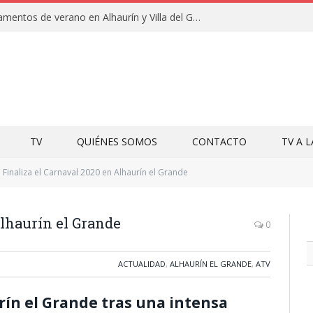
Clausuras de los campamentos de verano en Alhaurín y Villa del Guadalhorce 2026
TV
QUIÉNES SOMOS
CONTACTO
TV A 
Finaliza el Carnaval 2020 en Alhaurín el Grande
Alhaurín el Grande
0
ACTUALIDAD
,
ALHAURÍN EL GRANDE
,
ATV
urín el Grande tras una intensa