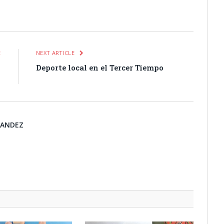
itter
Pinterest
LinkedIn
Tumblr
Email
WhatsApp
E
NEXT ARTICLE
o
Deporte local en el Tercer Tiempo
o
NANDEZ