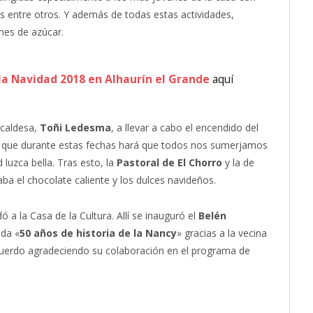
es entre otros. Y además de todas estas actividades,
nes de azúcar.
la Navidad 2018 en Alhaurín el Grande
aquí
lcaldesa,
Toñi Ledesma
, a llevar a cabo el encendido del
n que durante estas fechas hará que todos nos sumerjamos
 luzca bella. Tras esto, la
Pastoral de El Chorro
y la de
a el chocolate caliente y los dulces navideños.
ó a la Casa de la Cultura. Allí se inauguró el
Belén
ada «
50 años de historia de la Nancy
» gracias a la vecina
ecuerdo agradeciendo su colaboración en el programa de