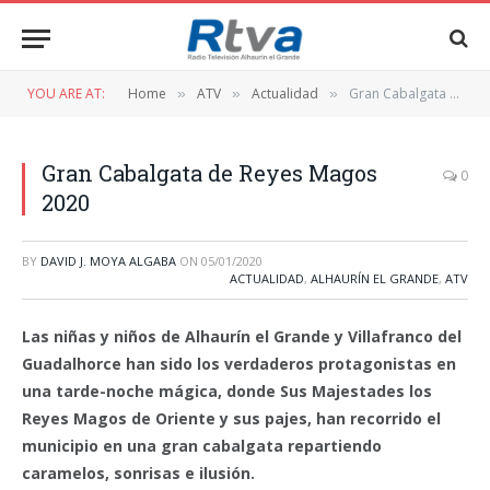
YOU ARE AT:
Home
ATV
Actualidad
Gran Cabalgata de Reyes Magos 2020
»
»
»
Gran Cabalgata de Reyes Magos
0
2020
BY
DAVID J. MOYA ALGABA
ON
05/01/2020
ACTUALIDAD
,
ALHAURÍN EL GRANDE
,
ATV
Las niñas y niños de Alhaurín el Grande y Villafranco del
Guadalhorce han sido los verdaderos protagonistas en
una tarde-noche mágica, donde Sus Majestades los
Reyes Magos de Oriente y sus pajes, han recorrido el
municipio en una gran cabalgata repartiendo
caramelos, sonrisas e ilusión.