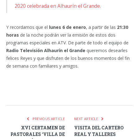
2020 celebrada en Alhaurín el Grande.
Y recordamos que el
lunes 6 de enero
, a partir de las
21:30
horas
de la noche podrán ver la emisión de estos dos
programas especiales en ATV. De parte de todo el equipo de
Radio Televisión Alhaurín el Grande
queremos desearles
felices Reyes y que disfruten de los buenos momentos del fin
de semana con familiares y amigos.
Facebook
Twitter
Pinterest
LinkedIn
Tumblr
Email
WhatsA
PREVIOUS ARTICLE
NEXT ARTICLE
XVI CERTAMEN DE
VISITA DEL CARTERO
PASTORALES ‘VILLA DE
REAL Y TALLERES