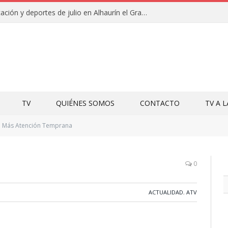
Campamentos de educación y deportes de julio en Alhaurín el Grande y Villa del Guadalhorce
TV
QUIÉNES SOMOS
CONTACTO
TV A 
Más Atención Temprana
0
ACTUALIDAD
,
ATV