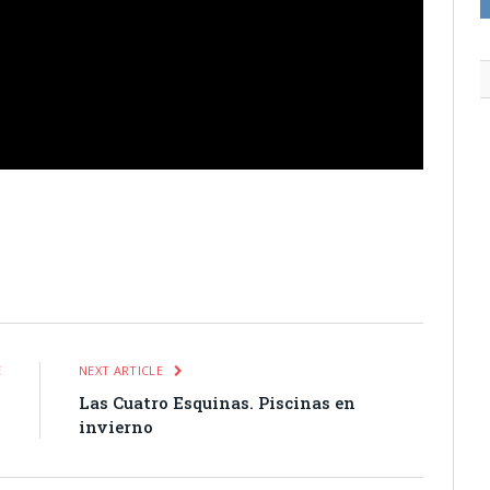
itter
Pinterest
LinkedIn
Tumblr
Email
WhatsApp
E
NEXT ARTICLE
s
Las Cuatro Esquinas. Piscinas en
s
invierno