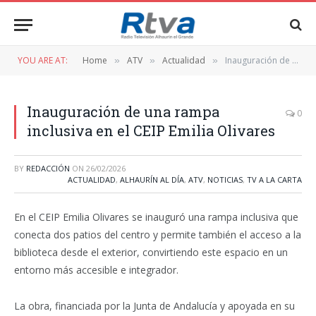
YOU ARE AT:
Home
ATV
Actualidad
Inauguración de una rampa inclusiva en el CEIP Emilia Olivares
»
»
»
Inauguración de una rampa
0
inclusiva en el CEIP Emilia Olivares
BY
REDACCIÓN
ON
26/02/2026
ACTUALIDAD
,
ALHAURÍN AL DÍA
,
ATV
,
NOTICIAS
,
TV A LA CARTA
En el CEIP Emilia Olivares se inauguró una rampa inclusiva que
conecta dos patios del centro y permite también el acceso a la
biblioteca desde el exterior, convirtiendo este espacio en un
entorno más accesible e integrador.
La obra, financiada por la Junta de Andalucía y apoyada en su