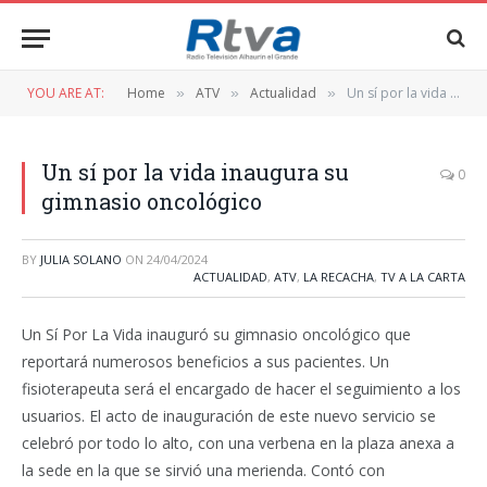
YOU ARE AT:
Home
ATV
Actualidad
Un sí por la vida inaugura su gimnasio oncológico
»
»
»
Un sí por la vida inaugura su
0
gimnasio oncológico
BY
JULIA SOLANO
ON
24/04/2024
ACTUALIDAD
,
ATV
,
LA RECACHA
,
TV A LA CARTA
Un Sí Por La Vida inauguró su gimnasio oncológico que
reportará numerosos beneficios a sus pacientes. Un
fisioterapeuta será el encargado de hacer el seguimiento a los
usuarios. El acto de inauguración de este nuevo servicio se
celebró por todo lo alto, con una verbena en la plaza anexa a
la sede en la que se sirvió una merienda. Contó con