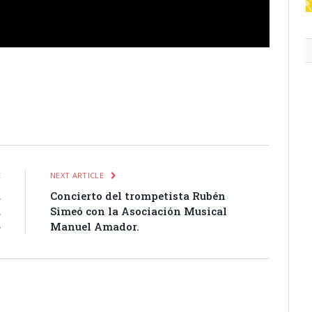
itter
Pinterest
LinkedIn
Tumblr
Email
WhatsApp
E
NEXT ARTICLE
a
Concierto del trompetista Rubén
a
Simeó con la Asociación Musical
»
Manuel Amador.