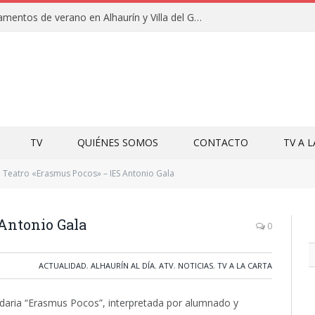
Clausuras de los campamentos de verano en Alhaurín y Villa del Guadalhorce 2026
TV
QUIÉNES SOMOS
CONTACTO
TV A 
Teatro «Erasmus Pocos» – IES Antonio Gala
 Antonio Gala
0
ACTUALIDAD
,
ALHAURÍN AL DÍA
,
ATV
,
NOTICIAS
,
TV A LA CARTA
lidaria “Erasmus Pocos”, interpretada por alumnado y