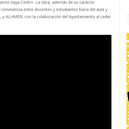
oyecto Vaya Centro. La obra, además de su carácter
 convivencia entre docentes y estudiantes fuera del aula y
 y ALHMER, con la colaboración del Ayuntamiento al ceder