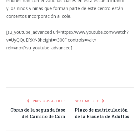
el lunes han comenzado las clases en esta escuela infantil
y los niños y niñas que forman parte de este centro están
contentos incorporación al cole.
[su_youtube_advanced url=https://www.youtube.com/watch?
v=UyQQuERXY-8height=»300″ controls=»alt»
rel=»no»[/su_youtube_advanced]
Facebook
Twitter
Pinterest
LinkedIn
Tumblr
Email
WhatsA
PREVIOUS ARTICLE
NEXT ARTICLE
Obras de la segunda fase
Plazo de matriculación
del Camino de Coín
de la Escuela de Adultos