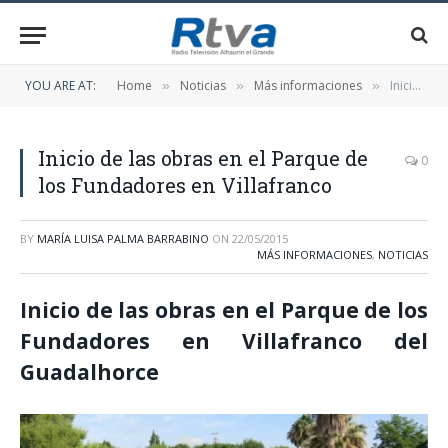
YOU ARE AT:
Home
Noticias
Más informaciones
Inicio de las obras en el Parque de los Fundadores en Villafranco
»
»
»
Inicio de las obras en el Parque de
0
los Fundadores en Villafranco
BY
MARÍA LUISA PALMA BARRABINO
ON
22/05/2015
MÁS INFORMACIONES
,
NOTICIAS
Inicio de las obras en el Parque de los
Fundadores en Villafranco del
Guadalhorce