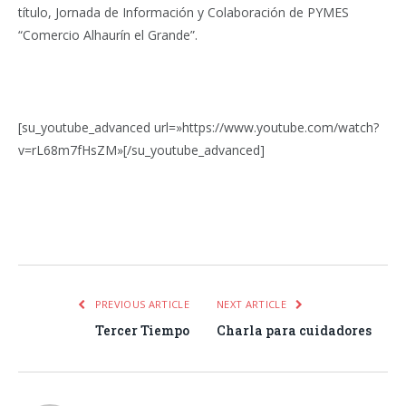
título, Jornada de Información y Colaboración de PYMES
“Comercio Alhaurín el Grande”.
[su_youtube_advanced url=»https://www.youtube.com/watch?
v=rL68m7fHsZM»[/su_youtube_advanced]
Facebook
Twitter
Pinterest
LinkedIn
Tumblr
Email
WhatsA
PREVIOUS ARTICLE
NEXT ARTICLE
Tercer Tiempo
Charla para cuidadores