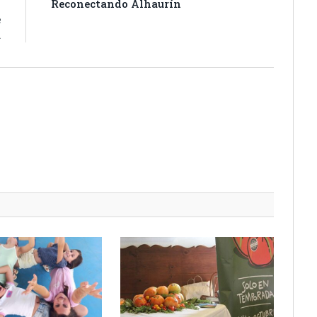
|
Reconectando Alhaurín
e
a