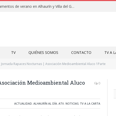
Clausuras de los campamentos de verano en Alhaurín y Villa del Guadalhorce 2026
TV
QUIÉNES SOMOS
CONTACTO
TV A 
Jornada Rapaces Nocturnas | Asociación Medioambiental Aluco 1Parte
Asociación Medioambiental Aluco
0
ACTUALIDAD
,
ALHAURÍN AL DÍA
,
ATV
,
NOTICIAS
,
TV A LA CARTA