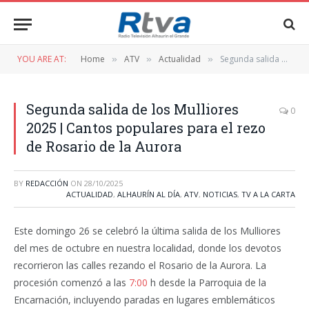
YOU ARE AT:
Home
ATV
Actualidad
Segunda salida de los Mulliores 2025 | Cantos populares para el rezo de Rosario de la Aurora
»
»
»
Segunda salida de los Mulliores
0
2025 | Cantos populares para el rezo
de Rosario de la Aurora
BY
REDACCIÓN
ON
28/10/2025
ACTUALIDAD
,
ALHAURÍN AL DÍA
,
ATV
,
NOTICIAS
,
TV A LA CARTA
Este domingo 26 se celebró la última salida de los Mulliores
del mes de octubre en nuestra localidad, donde los devotos
recorrieron las calles rezando el Rosario de la Aurora. La
procesión comenzó a las
7:00
h desde la Parroquia de la
Encarnación, incluyendo paradas en lugares emblemáticos