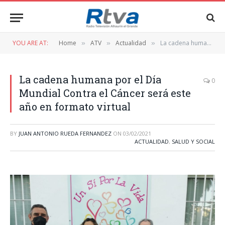
YOU ARE AT:
Home
ATV
Actualidad
La cadena humana por el Día Mundial Contra el Cáncer será este año en formato virtual
»
»
»
La cadena humana por el Día
0
Mundial Contra el Cáncer será este
año en formato virtual
BY
JUAN ANTONIO RUEDA FERNANDEZ
ON
03/02/2021
ACTUALIDAD
,
SALUD Y SOCIAL