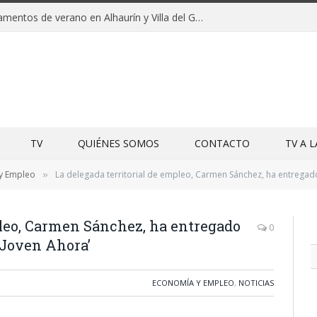
Clausuras de los campamentos de verano en Alhaurín y Villa del Guadalhorce 2026
TV
QUIÉNES SOMOS
CONTACTO
TV A 
y Empleo
La delegada territorial de empleo, Carmen Sánchez, ha entregado 
»
pleo, Carmen Sánchez, ha entregado
0
‘Joven Ahora’
ECONOMÍA Y EMPLEO
,
NOTICIAS