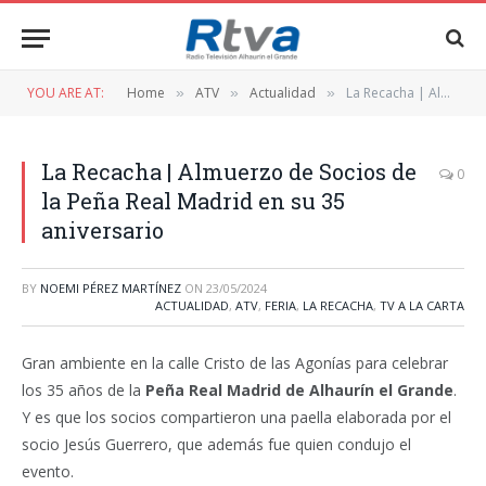
YOU ARE AT:
Home
ATV
Actualidad
La Recacha | Almuerzo de Socios de la Peña Real Madrid en su 35 aniversario
»
»
»
La Recacha | Almuerzo de Socios de
0
la Peña Real Madrid en su 35
aniversario
BY
NOEMI PÉREZ MARTÍNEZ
ON
23/05/2024
ACTUALIDAD
,
ATV
,
FERIA
,
LA RECACHA
,
TV A LA CARTA
Gran ambiente en la calle Cristo de las Agonías para celebrar
los 35 años de la
Peña Real Madrid de Alhaurín el Grande
.
Y es que los socios compartieron una paella elaborada por el
socio Jesús Guerrero, que además fue quien condujo el
evento.