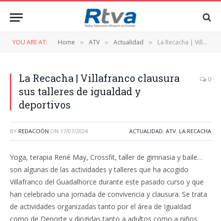
YOU ARE AT:
Home
ATV
Actualidad
La Recacha | Villafranco clausura sus talleres de igualdad y deportivos
»
»
»
La Recacha | Villafranco clausura
0
sus talleres de igualdad y
deportivos
BY
REDACCIÓN
ON
17/07/2024
ACTUALIDAD
,
ATV
,
LA RECACHA
Yoga, terapia René May, Crossfit, taller de gimnasia y baile…
son algunas de las actividades y talleres que ha acogido
Villafranco del Guadalhorce durante este pasado curso y que
han celebrado una jornada de convivencia y clausura. Se trata
de actividades organizadas tanto por el área de Igualdad
como de Deporte y dirigidas tanto a adultos como a niños.