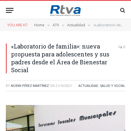
YOU ARE AT:
Home
ATV
Actualidad
«Laboratorio de familia»: nueva propuesta para adolescentes y sus padres desde el Área de Bienestar Social
»
»
»
«Laboratorio de familia»: nueva
0
propuesta para adolescentes y sus
padres desde el Área de Bienestar
Social
BY
NOEMI PÉREZ MARTÍNEZ
ON
21/10/2021
ACTUALIDAD
,
SALUD Y SOCIAL