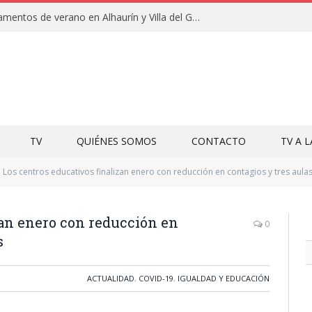
Clausuras de los campamentos de verano en Alhaurín y Villa del Guadalhorce 2026
TV
QUIÉNES SOMOS
CONTACTO
TV A 
Los centros educativos finalizan enero con reducción en contagios y tres aula
zan enero con reducción en
0
s
ACTUALIDAD
,
COVID-19
,
IGUALDAD Y EDUCACIÓN