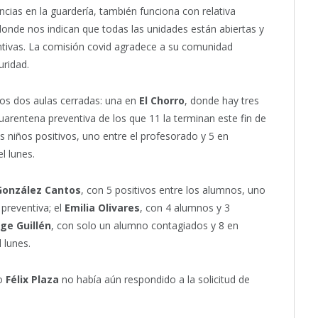
cias en la guardería, también funciona con relativa
donde nos indican que todas las unidades están abiertas y
ntivas. La comisión covid agradece a su comunidad
uridad.
nos dos aulas cerradas: una en
El Chorro
, donde hay tres
uarentena preventiva de los que 11 la terminan este fin de
s niños positivos, uno entre el profesorado y 5 en
l lunes.
González Cantos
, con 5 positivos entre los alumnos, uno
preventiva; el
Emilia Olivares
, con 4 alumnos y 3
rge Guillén
, con solo un alumno contagiados y 8 en
 lunes.
io
Félix Plaza
no había aún respondido a la solicitud de