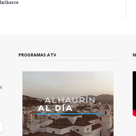
dalhorce
PROGRAMAS ATV
N
el