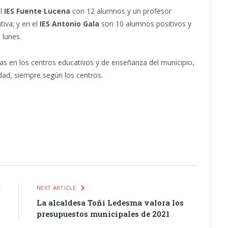
el
IES Fuente Lucena
con 12 alumnos y un profesor
tiva; y en el
IES Antonio Gala
son 10 alumnos positivos y
 lunes.
ias en los centros educativos y de enseñanza del municipio,
ad, siempre según los centros.
itter
Pinterest
LinkedIn
Tumblr
Email
WhatsApp
E
NEXT ARTICLE
s
La alcaldesa Toñi Ledesma valora los
presupuestos municipales de 2021