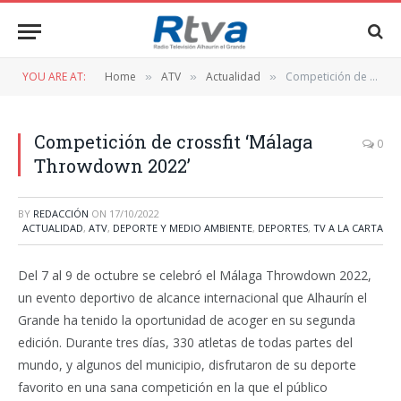
YOU ARE AT:
Home
ATV
Actualidad
Competición de crossfit ‘Málaga Throwdown 2022’
»
»
»
Competición de crossfit ‘Málaga
0
Throwdown 2022’
BY
REDACCIÓN
ON
17/10/2022
ACTUALIDAD
,
ATV
,
DEPORTE Y MEDIO AMBIENTE
,
DEPORTES
,
TV A LA CARTA
Del 7 al 9 de octubre se celebró el Málaga Throwdown 2022,
un evento deportivo de alcance internacional que Alhaurín el
Grande ha tenido la oportunidad de acoger en su segunda
edición. Durante tres días, 330 atletas de todas partes del
mundo, y algunos del municipio, disfrutaron de su deporte
favorito en una sana competición en la que el público