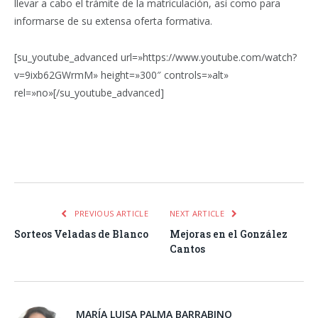
llevar a cabo el trámite de la matriculación, así como para
informarse de su extensa oferta formativa.
[su_youtube_advanced url=»https://www.youtube.com/watch?
v=9ixb62GWrmM» height=»300″ controls=»alt»
rel=»no»[/su_youtube_advanced]
Facebook
Twitter
Pinterest
LinkedIn
Tumblr
Email
WhatsA
PREVIOUS ARTICLE
NEXT ARTICLE
Sorteos Veladas de Blanco
Mejoras en el González
Cantos
MARÍA LUISA PALMA BARRABINO