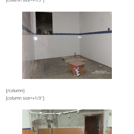
[/column]
[column size=»1/3″]