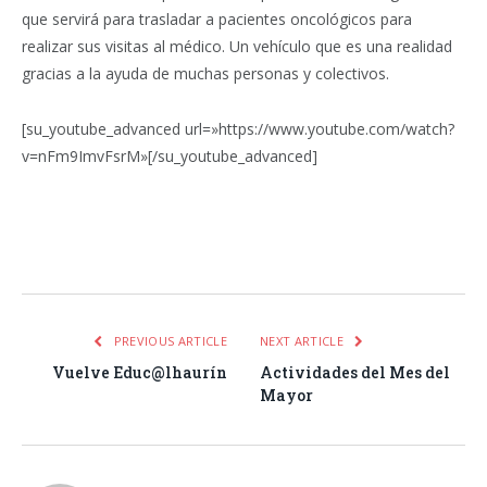
que servirá para trasladar a pacientes oncológicos para
realizar sus visitas al médico. Un vehículo que es una realidad
gracias a la ayuda de muchas personas y colectivos.
[su_youtube_advanced url=»https://www.youtube.com/watch?
v=nFm9ImvFsrM»[/su_youtube_advanced]
Facebook
Twitter
Pinterest
LinkedIn
Tumblr
Email
WhatsA
PREVIOUS ARTICLE
NEXT ARTICLE
Vuelve Educ@lhaurín
Actividades del Mes del
Mayor