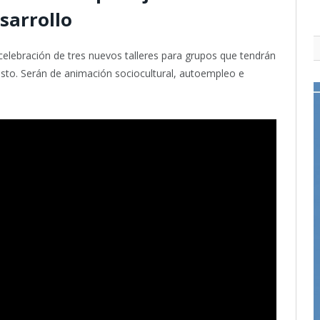
sarrollo
celebración de tres nuevos talleres para grupos que tendrán
gosto. Serán de animación sociocultural, autoempleo e