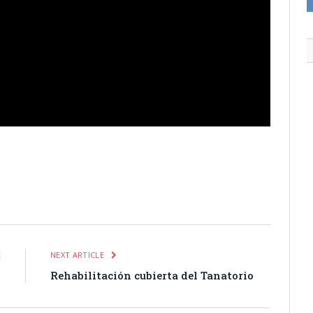
itter
Pinterest
LinkedIn
Tumblr
Email
WhatsApp
E
NEXT ARTICLE
o
Rehabilitación cubierta del Tanatorio