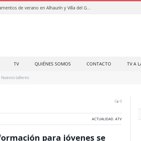
Clausuras de los campamentos de verano en Alhaurín y Villa del Guadalhorce 2026
TV
QUIÉNES SOMOS
CONTACTO
TV A 
Nuevos talleres
0
ACTUALIDAD
,
ATV
 formación para jóvenes se