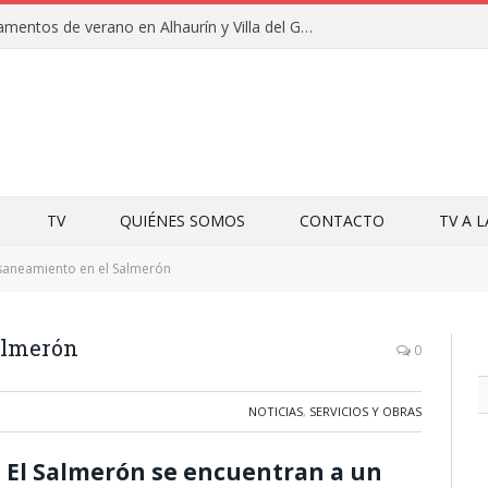
Clausuras de los campamentos de verano en Alhaurín y Villa del Guadalhorce 2026
TV
QUIÉNES SOMOS
CONTACTO
TV A 
saneamiento en el Salmerón
almerón
0
NOTICIAS
,
SERVICIOS Y OBRAS
 El Salmerón se encuentran a un