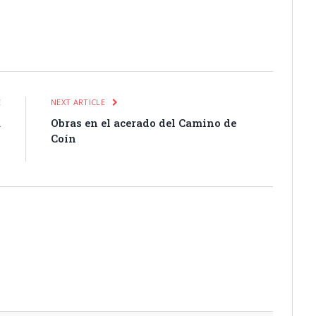
itter
Pinterest
LinkedIn
Tumblr
Email
WhatsApp
E
NEXT ARTICLE
a
Obras en el acerado del Camino de
y
Coín
o