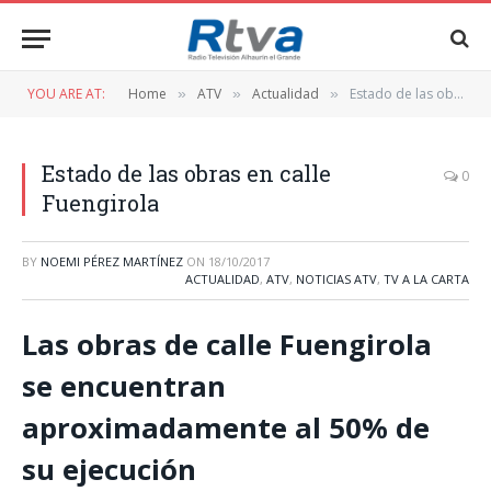
YOU ARE AT:
Home
ATV
Actualidad
Estado de las obras en calle Fuengirola
»
»
»
Estado de las obras en calle
0
Fuengirola
BY
NOEMI PÉREZ MARTÍNEZ
ON
18/10/2017
ACTUALIDAD
,
ATV
,
NOTICIAS ATV
,
TV A LA CARTA
Las obras de calle Fuengirola
se encuentran
aproximadamente al 50% de
su ejecución