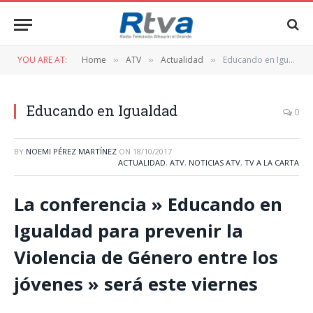
YOU ARE AT:
Home
ATV
Actualidad
Educando en Igualdad
»
»
»
Educando en Igualdad
0
BY
NOEMI PÉREZ MARTÍNEZ
ON
18/10/2017
ACTUALIDAD
,
ATV
,
NOTICIAS ATV
,
TV A LA CARTA
La conferencia » Educando en
Igualdad para prevenir la
Violencia de Género entre los
jóvenes » será este viernes