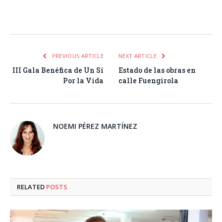
Facebook
Twitter
Pinterest
LinkedIn
Tumblr
Email
WhatsA
PREVIOUS ARTICLE
NEXT ARTICLE
III Gala Benéfica de Un Sí
Estado de las obras en
Por la Vida
calle Fuengirola
NOEMI PÉREZ MARTÍNEZ
RELATED
POSTS