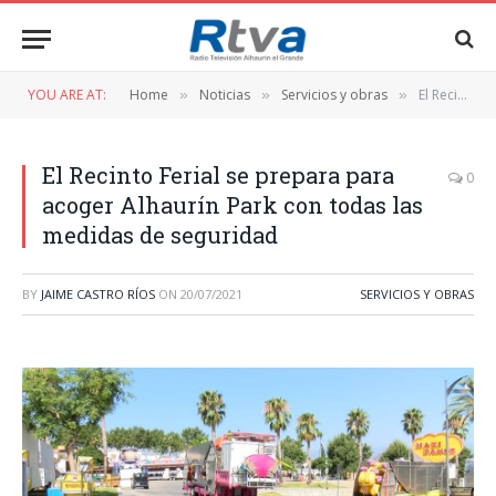
YOU ARE AT:
Home
Noticias
Servicios y obras
El Recinto Ferial se prepara para acoger Alhaurín Park con todas las medidas de seguridad
»
»
»
El Recinto Ferial se prepara para
0
acoger Alhaurín Park con todas las
medidas de seguridad
BY
JAIME CASTRO RÍOS
ON
20/07/2021
SERVICIOS Y OBRAS