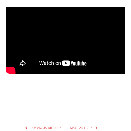
Facebook
Twitter
Pinterest
LinkedIn
Tumblr
Email
WhatsA
PREVIOUS ARTICLE
NEXT ARTICLE