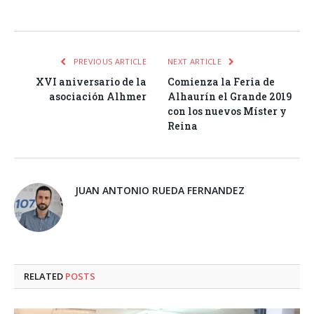
Facebook
Twitter
Pinterest
LinkedIn
Tumblr
Email
WhatsA
PREVIOUS ARTICLE
NEXT ARTICLE
XVI aniversario de la
Comienza la Feria de
asociación Alhmer
Alhaurín el Grande 2019
con los nuevos Míster y
Reina
JUAN ANTONIO RUEDA FERNANDEZ
RELATED
POSTS