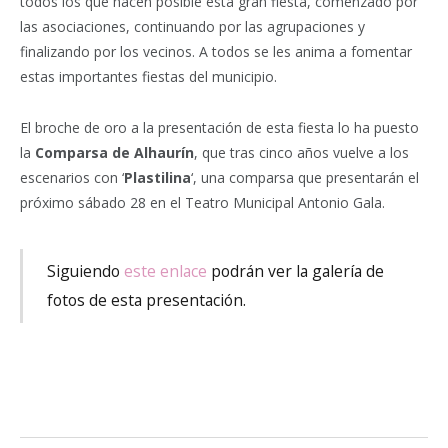
todos los que hacen posible esta gran fiesta, comenzado por
las asociaciones, continuando por las agrupaciones y
finalizando por los vecinos. A todos se les anima a fomentar
estas importantes fiestas del municipio.
El broche de oro a la presentación de esta fiesta lo ha puesto
la
Comparsa de Alhaurín
, que tras cinco años vuelve a los
escenarios con ‘
Plastilina
‘, una comparsa que presentarán el
próximo sábado 28 en el Teatro Municipal Antonio Gala.
Siguiendo
este enlace
podrán ver la galería de
fotos de esta presentación.
Facebook
Twitter
Pinterest
LinkedIn
Tumblr
Email
WhatsA